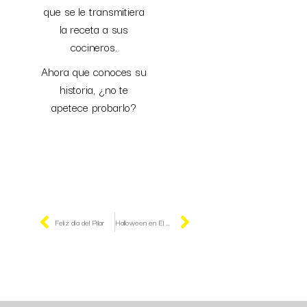
que se le transmitiera
la receta a sus
cocineros.
Ahora que conoces su
historia, ¿no te
apetece probarlo?
Feliz día del Pilar
Halloween en El Rincón