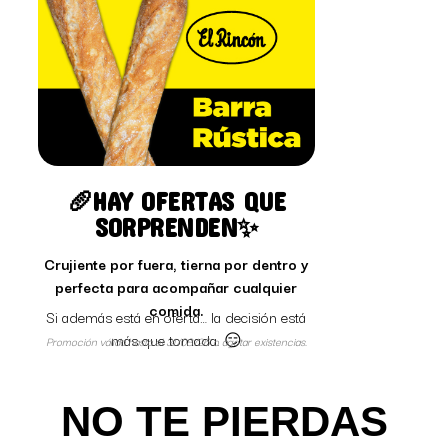
🥖HAY OFERTAS QUE
SORPRENDEN✨
Crujiente por fuera, tierna por dentro y
perfecta para acompañar cualquier
comida.
Si además está en oferta… la decisión está
más que tomada. 😏
Promoción válida hasta el 31/08/26 o agotar existencias.
NO TE PIERDAS