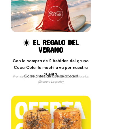
☀️ EL REGALO DEL
VERANO
Con la compra de 2 bebidas del grupo
Coca-Cola, la mochila va por nuestra
cuenta.
¡Corre antes de que se agoten!
Promoción válida hasta el 30/08/26 o agotar existencias.
(Excepto Logroño)