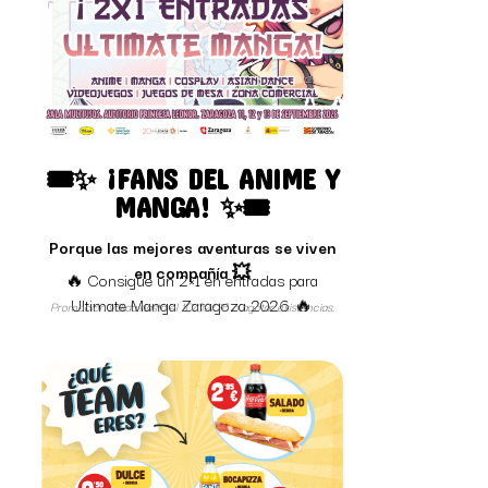
🎟️✨ ¡FANS DEL ANIME Y
MANGA! ✨🎟️
Porque las mejores aventuras se viven
en compañía 💥
🔥 Consigue un 2×1 en entradas para
Ultimate Manga Zaragoza 2026 🔥
Promoción válida hasta el 10/09/26 o agotar existencias.