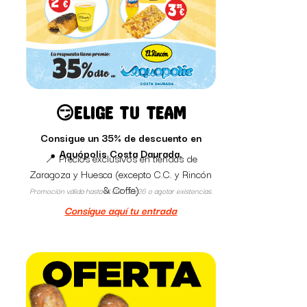
😏ELIGE TU TEAM
Consigue un 35% de descuento en
Aquópolis Costa Daurada.
📍 Precios exclusivos en tiendas de
Zaragoza y Huesca (excepto C.C. y Rincón
& Coffe)
Promoción válida hasta el 031/08/26 o agotar existencias.
Consigue aquí tu entrada