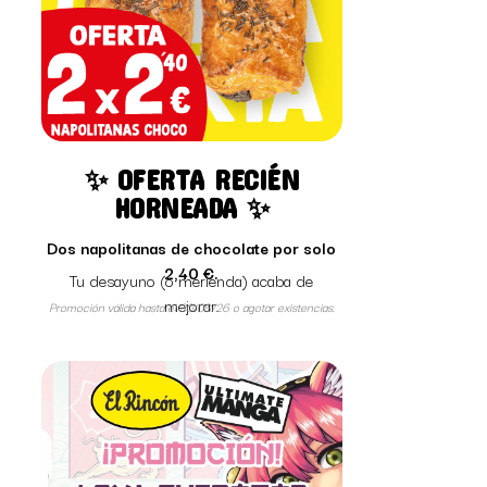
✨ OFERTA RECIÉN
HORNEADA ✨
Dos napolitanas de chocolate por solo
2,40 €.
Tu desayuno (o merienda) acaba de
mejorar.
Promoción válida hasta el 30/08/26 o agotar existencias.