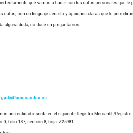
 perfectamente qué vamos a hacer con los datos personales que le 
s datos, con un lenguaje sencillo y opciones claras que le permitir
eda alguna duda, no dude en preguntarnos.
rgpd@flamenandco.es
s una entidad inscrita en el siguiente Registro Mercantil /Registr
o 0, folio 187, sección 8, hoja: Z25981.
otros.