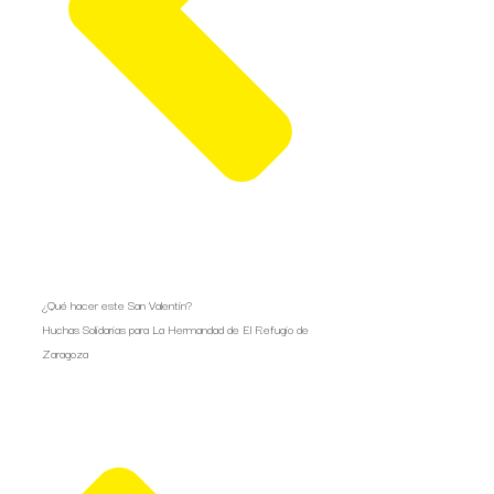
¿Qué hacer este San Valentín?
Huchas Solidarias para La Hermandad de El Refugio de
Zaragoza