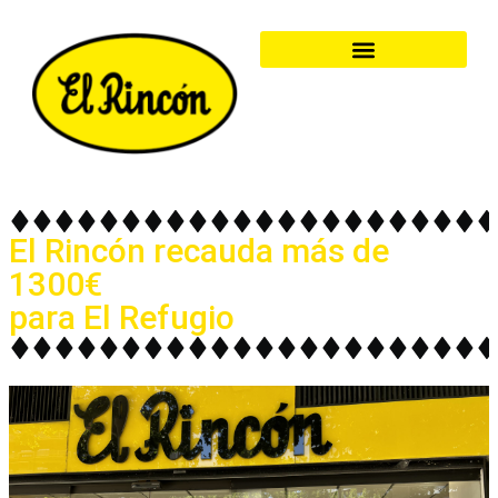
El Rincón recauda más de
1300€
para El Refugio