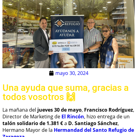
mayo 30, 2024
Una ayuda que suma, gracias a
todos vosotros 🙌
La mañana del
jueves 30 de mayo
,
Francisco Rodríguez
,
Director de Marketing de
El Rincón
, hizo entrega de un
talón solidario de 1.381 €
a
D. Santiago Sánchez
,
Hermano Mayor de la
Hermandad del Santo Refugio de
Zaragoza
.