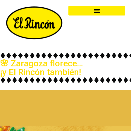
🌸 Zaragoza florece…
¡y El Rincón también!