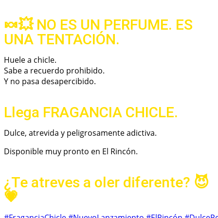
🍬💥 NO ES UN PERFUME. ES
UNA TENTACIÓN.
Huele a chicle.
Sabe a recuerdo prohibido.
Y no pasa desapercibido.
Llega FRAGANCIA CHICLE.
Dulce, atrevida y peligrosamente adictiva.
Disponible muy pronto en El Rincón.
¿Te atreves a oler diferente? 😈
💗
#FraganciaChicle
#NuevoLanzamiento
#ElRincón
#DulcePe