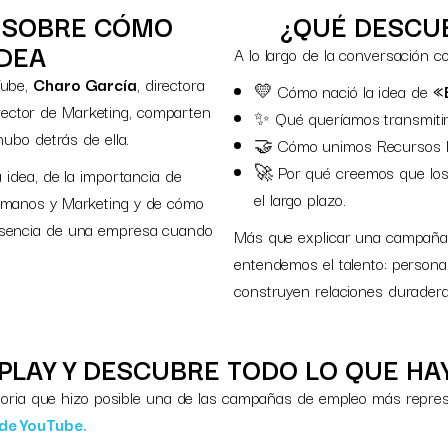
 SOBRE CÓMO
¿QUÉ DESCUB
IDEA
A lo largo de la conversación c
Tube,
Charo García
, directora
💛 Cómo nació la idea de
«
irector de Marketing, comparten
✨ Qué queríamos transmiti
hubo detrás de ella.
🤝 Cómo unimos Recursos H
🚀 Por qué creemos que los
 idea, de la importancia de
el largo plazo.
umanos y Marketing y de cómo
esencia de una empresa cuando
Más que explicar una campaña, e
entendemos el talento: persona
construyen relaciones duradera
 PLAY Y DESCUBRE TODO LO QUE HA
istoria que hizo posible una de las campañas de empleo más repres
 de YouTube.