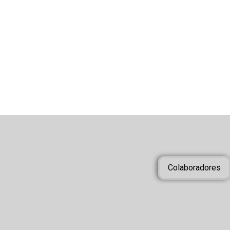
Origen del Polvorón
Noticias
Por
El Rincón
18 diciembre, 2020
¿Sabes cuál es el origen del Polvorón? Este dulce tí
Pero,¿de dónde viene? El origen del polvorón se remo
Colaboradores