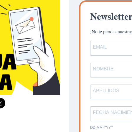
Newslette
¡No te pierdas nuestr
DD-MM-YYYY