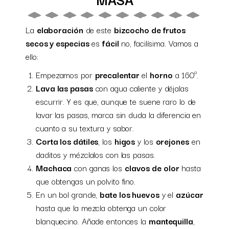
La
elaboración
de este
bizcocho de frutos
secos y especias
es
fácil
no, facilísima. Vamos a
ello:
Empezamos por
precalentar
el
horno
a 160º.
Lava las pasas
con agua caliente y déjalas
escurrir. Y es que, aunque te suene raro lo de
lavar las pasas, marca sin duda la diferencia en
cuanto a su textura y sabor.
Corta los dátiles
, los
higos
y los
orejones
en
daditos y mézclalos con las pasas.
Machaca
con ganas los
clavos de olor
hasta
que obtengas un polvito fino.
En un bol grande,
bate los huevos
y el
azúcar
hasta que la mezcla obtenga un color
blanquecino. Añade entonces la
mantequilla
,