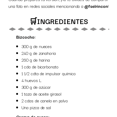
una foto en redes sociales mencionando a
@fselrincon
!
🛒INGREDIENTES
Bizcocho:
300 g de
nueces
240 g de zanahoria
260 g de harina
1 cda de bicarbonato
1 1/2 cdta de impulsor químico
4 huevos L
300 g de azúcar
1 taza de aceite girasol
2 cdas de canela en polvo
Una pizca de sal
Crema de queso: