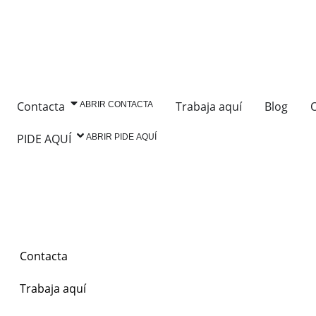
Saltar
al
contenido
Contacta
Trabaja aquí
Blog
O
ABRIR CONTACTA
PIDE AQUÍ
ABRIR PIDE AQUÍ
Contacta
Trabaja aquí