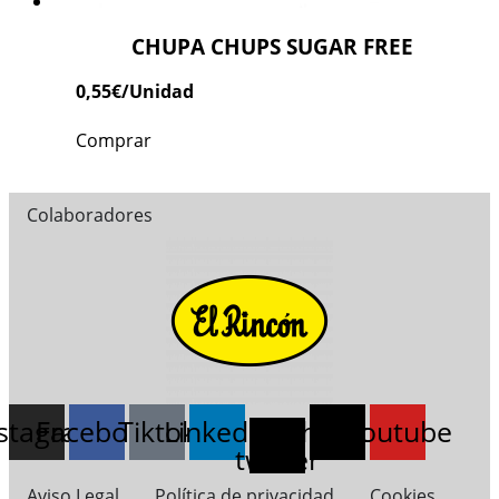
CHUPA CHUPS SUGAR FREE
0,55
€
/Unidad
Comprar
Colaboradores
nstagram
Facebook
Tiktok
Linkedin
X-
Threads
Youtube
twitter
Aviso Legal
Política de privacidad
Cookies