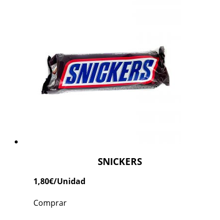
SNICKERS
1,80
€
/Unidad
Comprar