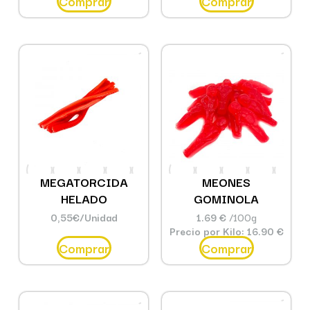
Comprar
Comprar
MEGATORCIDA
MEONES
HELADO
GOMINOLA
0,55
€
/Unidad
1.69 €
/100g
Precio por Kilo: 16.90 €
Comprar
Comprar