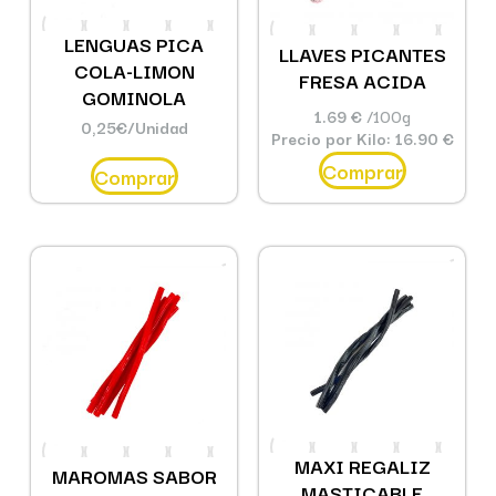
LENGUAS PICA
LLAVES PICANTES
COLA-LIMON
FRESA ACIDA
GOMINOLA
1.69 €
/100g
0,25
€
/Unidad
Precio por Kilo: 16.90 €
Comprar
Comprar
MAXI REGALIZ
MAROMAS SABOR
MASTICABLE