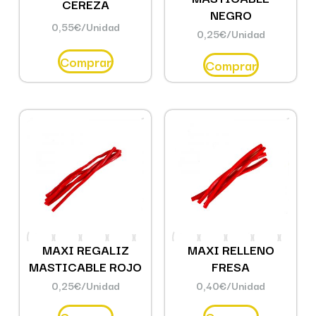
CEREZA
NEGRO
0,55
€
/Unidad
0,25
€
/Unidad
Comprar
Comprar
MAXI REGALIZ
MAXI RELLENO
MASTICABLE ROJO
FRESA
0,25
€
/Unidad
0,40
€
/Unidad