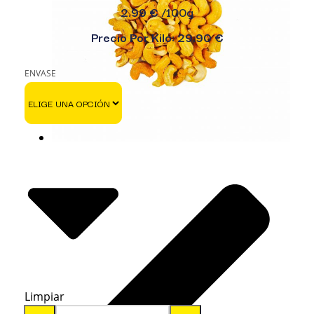
2.99 €
/100g
Precio Por Kilo: 29.90 €
ENVASE
Limpiar