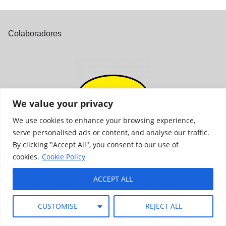
Colaboradores
We value your privacy
We use cookies to enhance your browsing experience,
serve personalised ads or content, and analyse our traffic.
By clicking "Accept All", you consent to our use of
cookies.
Cookie Policy
ACCEPT ALL
Aviso Legal
Política de privacidad
Cookies
Canal ético
Términos y condiciones de uso
CUSTOMISE
REJECT ALL